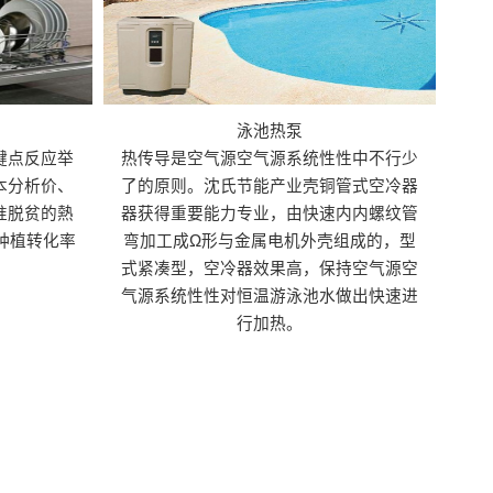
泳池热泵
键点反应举
热传导是空气源空气源系统性性中不行少
本分析价、
了的原则。沈氏节能产业壳铜管式空冷器
准脱贫的熱
器获得重要能力专业，由快速内内螺纹管
种植转化率
弯加工成Ω形与金属电机外壳组成的，型
式紧凑型，空冷器效果高，保持空气源空
气源系统性性对恒温游泳池水做出快速进
行加热。