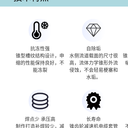
抗冻性强
自除垢
锥型槽纹结构设计，申
水侧流道载面的尺寸很
锥
缩的性能保持良好，不
高，流体力学锥形外流
能冻裂
侵蚀，不会轻易梗塞和
水垢。
焊点少 承压高
长寿命
制作打造补焊较少，减
锥齿轮减速机电缆套管