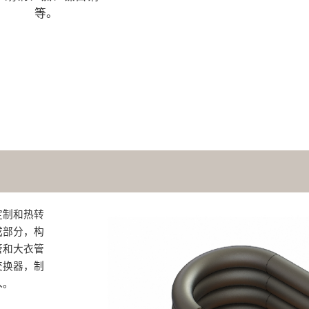
等。
定制和热转
成部分，构
管和大衣管
交换器，制
入。