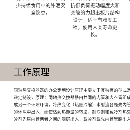
少持续食用中的外泄安
抗御负荷振动幅度大和
全隐患。
突破的力超出板片结构
设计，适于有难度工
程，便用人类寿命更
长。
工作原理
同轴热交换器器的办公定制设计原理主耍立于其独有的型式
递定制设计原理：同轴热交换器器由共同的内管和大衣管组
成另一个环隙环境。冷热变化（热胀冷缩）水射流各是先内
的环隙中出入，而使达到热能量的转递。制泠剂和载冷剂热
泠剂先屋内管两者之间的阁层出入，载冷剂载先内管管路出