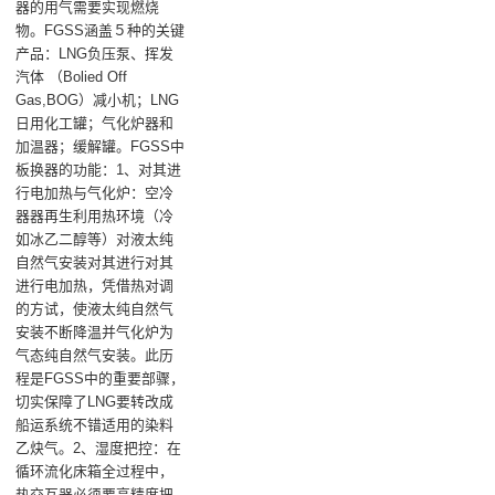
器的用气需要实现燃烧
物。FGSS涵盖５种的关键
产品：LNG负压泵、挥发
汽体 （Bolied Off
Gas,BOG）减小机；LNG
日用化工罐；气化炉器和
加温器；缓解罐。FGSS中
板换器的功能：1、对其进
行电加热与气化炉‌：空冷
器器再生利用热环境（冷
如冰乙二醇等）对液太纯
自然气安装对其进行对其
进行电加热，凭借热对调
的方试，使液太纯自然气
安装不断降温并气化炉为
气态纯自然气安装。此历
程是FGSS中的重要部骤，
切实保障了LNG要转改成
船运系统不错适用的染料
乙炔气‌。‌2、湿度把控‌：在
循环流化床箱全过程中，
热交互器必须要高精度把