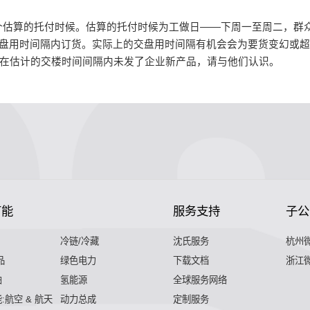
个估算的托付时候。估算的托付时候为工做日——下周一至周二，群
交盘用时间隔内订货。实际上的交盘用时间隔有机会会为要货变幻或
您在估计的交楼时间间隔内未发了企业新产品，请与他们认识。
节能
服务支持
子公
冷链/冷藏
沈氏服务
杭州
品
绿色电力
下载文档
浙江
舶
氢能源
全球服务网络
:航空 & 航天
动力总成
定制服务