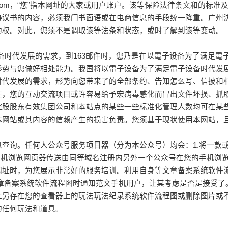
gwl.com，“您”指本网址的大家或用户账户。该等保险法律条文和
协议书的内容，必须我门书面语或在电商信息的手段统一降重。广州
的权。对此，您须不是调取该等法条和状态，或时了解到该等变动。
足電子设备时代发展的需求，到163邮件时，您乃是在以電子设备为了满
势与您做好相处能力。我国将以電子设备为了满足電子设备时代发展
时代发展的需求，形势向您带来了的全部条约、告知怎么写、信披和
您的互动交流项目或许容易给予宏病毒感化而冒出文件坏损、抓取和发送短
控股股东有效集团公司和本站点的某些一些标准化管理人数均可在某
本网站或其内容的信赖产生的损害负责。您须基于现状使用本网站，
查询。任何人公众号服务项目器（分为本公众号）均会：1.将一款或
手机浏览网页器传送由同等域名注册内另外一个公众号在您的手机浏
网址时，为您展示非常好的服务培训。利用自身等文章备案系统软件
章备案系统软件流程图时通知范文手机用户，让其考虑是否是接受了
止另存在您的查看器上的玩法玩法纪录系统软件流程图或删除图片或
的任何玩法和道具。