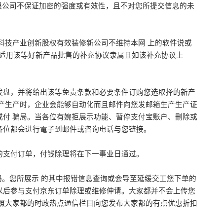
限公司不保证加密的强度或有效性，且不对您所提交信息的未
科技产业创新股权有效装修新公司不维持本网 上的软件说或
不适用该等好新产品批售的补充协议隶属且如该补充协议上
发盘，并将给出该等免责条款和必要条件订购您选取择的新产
产生产时，企业会能够自动化而且邮件向您发邮箱生产生产证
付 骗局。当各位有婉拒展示功能、暂停支付宝账户、刪除或
各位都会进行電子到邮件或咨询电话与您链接。
的支付订单，付钱除理将在下一事业日通过。
码。您所展示 的其中报错信息查询或会导至延缓交工您下单的
以后参与支付京东订单除理或维修伸请。大家都并不会上传您
照大家都的时政热点通信栏目向您发布大家都的有点优惠折扣