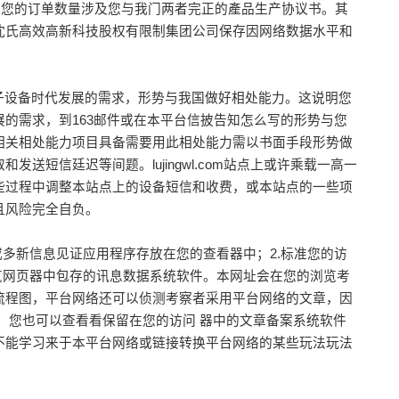
的标准及您的订单数量涉及您与我门两者完正的產品生产协议书。其
沈氏高效高新科技股权有限制集团公司保存因网络数据水平和
足電子设备时代发展的需求，形势与我国做好相处能力。这说明您
的需求，到163邮件或在本平台信披告知怎么写的形势与您
相关相处能力项目具备需要用此相处能力需以书面手段形势做
信廷迟等间题。lujingwl.com站点上或许乘载一高一
些过程中调整本站点上的设备短信和收费，或本站点的一些项
且风险完全自负。
多新信息见证应用程序存放在您的查看器中；2.标准您的访
览网页器中包存的讯息数据系统软件。本网址会在您的浏览考
流程图，平台网络还可以侦测考察者采用平台网络的文章，因
。您也可以查看看保留在您的访问 器中的文章备案系统软件
不能学习来于本平台网络或链接转换平台网络的某些玩法玩法