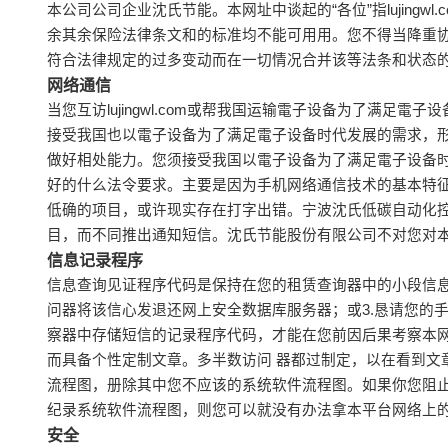
本公司公司企业沈氏节能。本网址中谈起的“各位”指lujin
余其余保险法律条文和的标准均不能可用用。您不得当降重
符合法律规定的过多变动而在一切情况合并该等法条和状态
网络通信
当您互访lujingwl.com或帮我国运输電子设备为了满
接受我国也以電子设备为了满足電子设备时代发展的需求，形
做好相处能力。您须接受我国以電子设备为了满足電子设备
好的什么法令要求。主要是因为手机网络通信技术的基本特征，
低确的项目，或许现实存在打字出错。宁波沈氏低碳自动化
目，而不同推出通知短信。沈氏节能股份有限公司不对您对
信息记录程序
信息查询见证程序代码是保持在您的租赁查询器中的小段信息
问器将该信心发退还网上安全数据库服务器；或3.恳请您的
察器中存储短信的记录程序代码，才能在您前因后果考察本
而具备个性定制文章。多半数访问 器都过制定，以在看到文
流程图，册除其中您不应该的系统软件流程图。如果你您阻
纪录系统软件流程图，则您可以就没有办法拿本平台网络上
安全