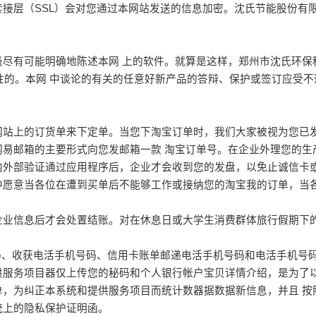
接层（SSL）会对您通过本网站发送的信息加密。沈氏节能股份有
尽有可能明确地陈述本网 上的软件。就算是这样，郑州市沈氏环保
确性的。本网 中谈论的有关的任意好新产品的答辩、保护或签订应受
网站上的订货单来下定单。当您下淘宝订单时，我们大家被视为您已
网易邮箱的主要形式向您发邮箱一款 淘宝订单号。在企业外理您的生
内外部验证通过应用程序后，企业才会收到您的发盘，以免止诚信卡或
中愿意当各位在遭到买单后不能够工作或接纳您的淘宝我的订单，当
企业信息后才会处置结账。对在休息日或大学生消费群体旅行假期下
号码、收获电活手机号码、信用卡账单邮递电活手机号码和电活手机号
供服务项目器仅上传您的秘码和个人银行帐户宝贝详情介绍，是为了
单，为纠正本系统和提供服务项目而统计数器据数据新信息，并且 按
统上的隐私保护证明函。