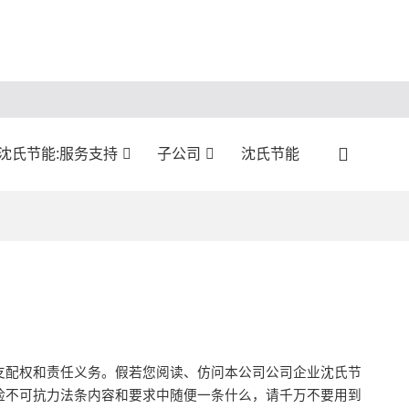
沈氏节能:服务支持
子公司
沈氏节能
支配权和责任义务。假若您阅读、仿问本公司公司企业沈氏节
险不可抗力法条内容和要求中随便一条什么，请千万不要用到