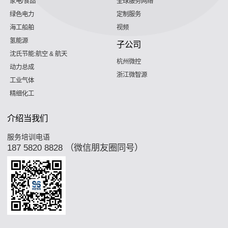
家电/食品
全球服务网络
绿色电力
定制服务
海工船舶
视频
氢能源
子公司
沈氏节能:航空 & 航天
杭州微控
动力总成
浙江微智源
工业气体
精细化工
介绍当我们
服务培训电语
187 5820 8828 （微信朋友圈同号）