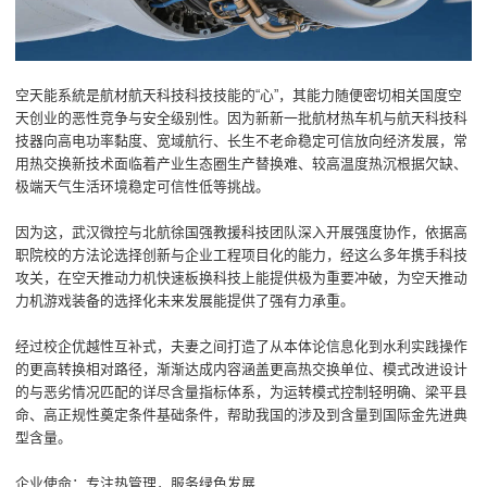
空天能系統是航材航天科技科技技能的“心”，其能力随便密切相关国度空
天创业的恶性竞争与安全级别性。因为新新一批航材热车机与航天科技科
技器向高电功率黏度、宽域航行、长生不老命稳定可信放向经济发展，常
用热交换新技术面临着产业生态圈生产替换难、较高温度热沉根据欠缺、
极端天气生活环境稳定可信性低等挑战。
因为这，武汉微控与北航徐国强教援科技团队深入开展强度协作，依据高
职院校的方法论选择创新与企业工程项目化的能力，经这么多年携手科技
攻关，在空天推动力机快速板换科技上能提供极为重要冲破，为空天推动
力机游戏装备的选择化未来发展能提供了强有力承重。
经过校企优越性互补式，夫妻之间打造了从本体论信息化到水利实践操作
的更高转换相对路径，渐渐达成内容涵盖更高热交换单位、模式改进设计
的与恶劣情况匹配的详尽含量指标体系，为运转模式控制轻明确、梁平县
命、高正规性奠定条件基础条件，帮助我国的涉及到含量到国际金先进典
型含量。
企业使命：专注热管理，服务绿色发展