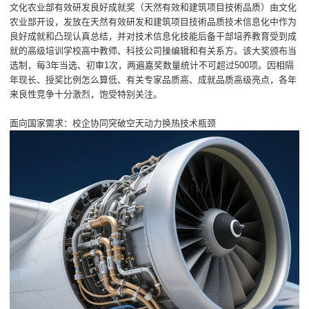
文化农业部有效研发良好成就奖（天然有效和建筑项目技術品质）由文化
农业部开设，发放在天然有效研发和建筑项目技術品质技术信息化中作为
良好成就和凸现认真总结，并对技术信息化技能后备干部培养教育受到成
就的高级培训学校高中教师、科技公司操编辑和有关系方。该大奖颁布当
选制，每3年当选、初审1次，两遍嘉奖数量统计不可超过500项。因相隔
年现长、授奖比例怎么算低、有关专家品质高、成就品质高级亮点，各年
来良性竞争十分激烈，饱受特别关注。
面向国家需求：校企协同突破空天动力换热技术瓶颈